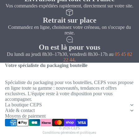
Vos commandes expédiées rapidement, directement sur votre site.
Retrait sur place
Commandez en ligne, choisissez votre créneau, on s'occupe du
reste.
On est là pour vous
Du lundi au jeudi 8h30–17h30, vendredi 8h30–17h au
05 45 82
22 44
.
Votre spécialiste du packaging bouteille
Spécialiste du packaging pour vos bouteilles, CEPS vous propose
en ligne toute sa gamme : nouveautés, tendances et offres
exclusives. L'équipe reste à votre disposition pour vous
Politique de confidentialité
accompagner.
Coordonnées
La boutique CEPS
Aide & contact
Conditions générales de vente
Moyens de paiement
Mentions légales
© 2026
CEPS
Conditions générales et politiques