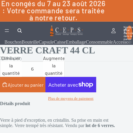
En congés du 7 au 23 août 2026
: Votre commande sera traitée
à notre retour.
Nombr
total
d’articl
dans le
panier:
Bouchon
Bouteille
Capsule
Caisse
Emballage
Consommable
Accessoir
VERRE CRAFT 44 CL
Diminuer
Augmenter
3,19 €
(HT)
la
la
quantité
quantité
Ajouter au panier
Plus de moyens de paiement
Détails produit
Verre à pied d'exception, en cristallin. Sa prise en main est
simple.
Verre trempé très résistant. Vendu par
lot de 6 verres.