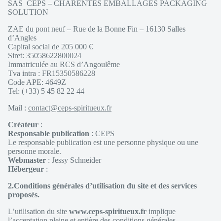
SAS CEPS – CHARENTES EMBALLAGES PACKAGING
SOLUTION
ZAE du pont neuf – Rue de la Bonne Fin – 16130 Salles
d’Angles
Capital social de 205 000 €
Siret: 35058622800024
Immatriculée au RCS d’Angoulême
Tva intra : FR15350586228
Code APE: 4649Z
Tel: (+33) 5 45 82 22 44
Mail :
contact@ceps-spiritueux.fr
Créateur
:
Responsable publication
: CEPS
Le responsable publication est une personne physique ou une
personne morale.
Webmaster
: Jessy Schneider
Hébergeur
:
2.Conditions générales d’utilisation du site et des services
proposés.
L’utilisation du site
www.ceps-spiritueux.fr
implique
l’acceptation pleine et entière des conditions générales