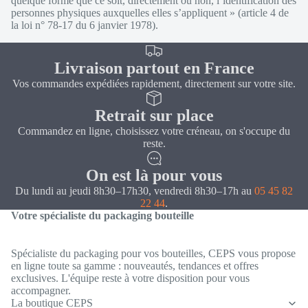
quelque forme que ce soit, directement ou non, l’identification des
personnes physiques auxquelles elles s’appliquent » (article 4 de
la loi n° 78-17 du 6 janvier 1978).
Livraison partout en France
Vos commandes expédiées rapidement, directement sur votre site.
Retrait sur place
Commandez en ligne, choisissez votre créneau, on s'occupe du
reste.
On est là pour vous
Du lundi au jeudi 8h30–17h30, vendredi 8h30–17h au
05 45 82
22 44
.
Votre spécialiste du packaging bouteille
Spécialiste du packaging pour vos bouteilles, CEPS vous propose
en ligne toute sa gamme : nouveautés, tendances et offres
exclusives. L'équipe reste à votre disposition pour vous
Politique de confidentialité
accompagner.
Coordonnées
La boutique CEPS