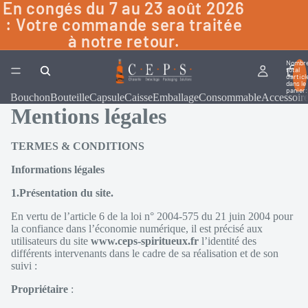
En congés du 7 au 23 août 2026
: Votre commande sera traitée
à notre retour.
Nombr
total
d’articl
dans le
panier:
Bouchon
Bouteille
Capsule
Caisse
Emballage
Consommable
Accessoir
Mentions légales
TERMES & CONDITIONS
Informations légales
1.Présentation du site.
En vertu de l’article 6 de la loi n° 2004-575 du 21 juin 2004 pour
la confiance dans l’économie numérique, il est précisé aux
utilisateurs du site
www.ceps-spiritueux.fr
l’identité des
différents intervenants dans le cadre de sa réalisation et de son
suivi :
Propriétaire
: