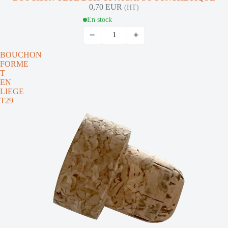
0,70 EUR
(HT)
En stock
−
+
BOUCHON
FORME
T
EN
LIEGE
T29