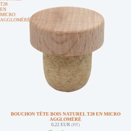
T28
EN
MICRO
AGGLOMÉRÉ
NOUVEAUTÉ
BOUCHON TÊTE BOIS NATUREL T28 EN MICRO
AGGLOMÉRÉ
0,22 EUR
(HT)