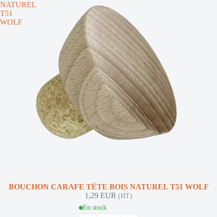
NATUREL
T51
WOLF
BOUCHON CARAFE TÊTE BOIS NATUREL T51 WOLF
1,29 EUR
(HT)
En stock