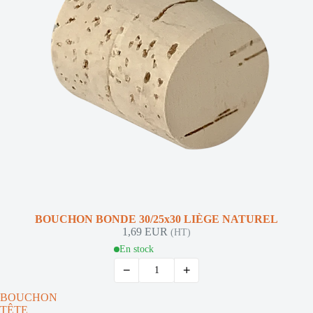
BOUCHON BONDE 30/25x30 LIÈGE NATUREL
1,69 EUR
(HT)
En stock
−
+
BOUCHON
TÊTE