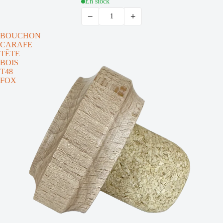
En stock
−
+
BOUCHON
CARAFE
TÊTE
BOIS
T48
FOX