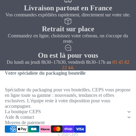
Livraison partout en France
Vos commandes expédiées rapidement, directement sur votre site.
Retrait sur place
Commandez en ligne, choisissez votre créneau, on s'occupe du
reste.
On est là pour vous
Du lundi au jeudi 8h30–17h30, vendredi 8h30–17h au
05 45 82
22 44
.
Votre spécialiste du packaging bouteille
Spécialiste du packaging pour vos bouteilles, CEPS vous propose
en ligne toute sa gamme : nouveautés, tendances et offres
exclusives. L'équipe reste à votre disposition pour vous
Politique de confidentialité
accompagner.
Coordonnées
La boutique CEPS
Aide & contact
Conditions générales de vente
Moyens de paiement
Mentions légales
© 2026
CEPS