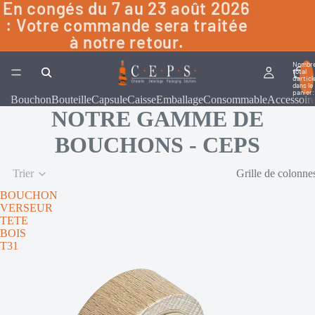
En congés du 7 au 23 août 2026
: Votre commande sera traitée
à notre retour.
Nombr
total
d’articl
dans le
panier:
Bouchon
Bouteille
Capsule
Caisse
Emballage
Consommable
Accessoir
NOTRE GAMME DE
BOUCHONS - CEPS
Trier
Grille de colonne
BOUCHON
VERSEUR
TETE
BOIS
T31