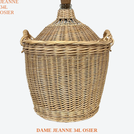
JEANNE
34L
OSIER
NOUVEAUTÉ
DAME JEANNE 34L OSIER