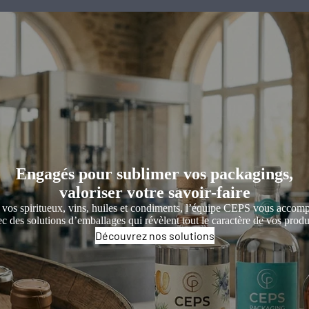
Engagés pour sublimer vos packagings,
valoriser votre savoir-faire
 vos spiritueux, vins, huiles et condiments, l’équipe CEPS vous accom
c des solutions d’emballages qui révèlent tout le caractère de vos produ
Découvrez nos solutions