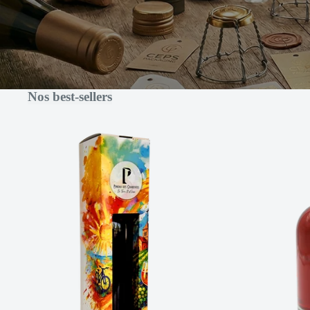
Nos best-sellers
ETUI 1 BOUTEILLE PINEAU
BOUTEILL
AVEC FENETRE "ARTISTE"