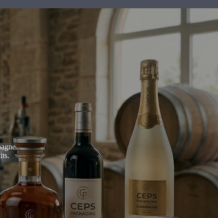
pagne
its.