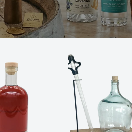
E NOCTURNE 70CL
DAME JEANNE 4L ET SON S
DE SERVICE