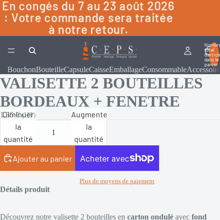
En congés du 7 au 23 août 2026
: Votre commande sera traitée
à notre retour.
Nombr
total
d’articl
dans le
panier:
Bouchon
Bouteille
Capsule
Caisse
Emballage
Consommable
Accessoir
VALISETTE 2 BOUTEILLES
BORDEAUX + FENETRE
Diminuer
Augmenter
1,35 €
(HT)
la
la
quantité
quantité
Ajouter au panier
Plus de moyens de paiement
Détails produit
Découvrez notre valisette 2 bouteilles en
carton ondulé
avec
fond