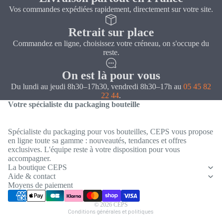
Vos commandes expédiées rapidement, directement sur votre site.
Retrait sur place
Commandez en ligne, choisissez votre créneau, on s'occupe du
reste.
On est là pour vous
Du lundi au jeudi 8h30–17h30, vendredi 8h30–17h au
05 45 82
22 44
.
Votre spécialiste du packaging bouteille
Spécialiste du packaging pour vos bouteilles, CEPS vous propose
en ligne toute sa gamme : nouveautés, tendances et offres
exclusives. L'équipe reste à votre disposition pour vous
Politique de confidentialité
accompagner.
Coordonnées
La boutique CEPS
Aide & contact
Conditions générales de vente
Moyens de paiement
Mentions légales
© 2026
CEPS
Conditions générales et politiques