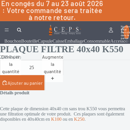
En congés du 7 au 23 août 2026
: Votre commande sera traitée
à notre retour.
Nombr
total
d’articl
dans le
panier:
Bouchon
Bouteille
Capsule
Caisse
Emballage
Consommable
Accessoir
PLAQUE FILTRE 40x40 K550
Diminuer
Augmenter
2,45 €
(HT)
la
la
quantité
quantité
Ajouter au panier
Détails produit
Cette plaque de dimension 40x40 cm sans trou K550 vous permettra
une filtration optimale de votre produit. Ces plaques sont également
disponibles en 40x40cm en
K100
ou en
K250
.