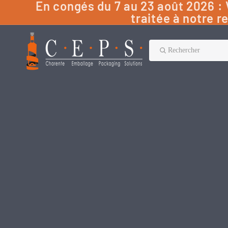
En congés du 7 au 23 août 2026 
traitée à notre r
Rechercher