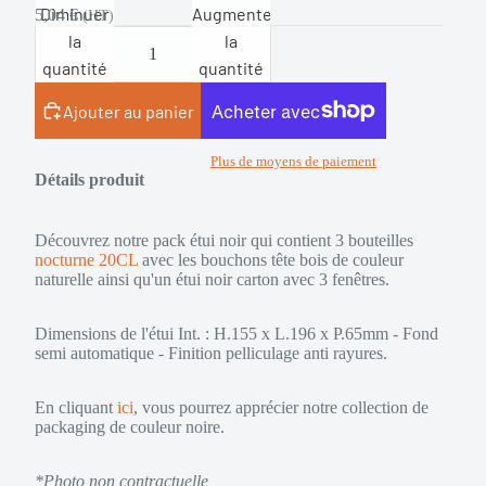
Diminuer
Augmenter
5,04 €
(HT)
la
la
quantité
quantité
Ajouter au panier
Plus de moyens de paiement
Détails produit
Découvrez notre pack étui noir qui contient 3 bouteilles
nocturne 20CL
avec les
bouchons tête bois de couleur
naturelle
ainsi qu'un étui noir carton
avec 3 fenêtres.
Dimensions de l'étui Int. : H.155 x L.196 x P.65mm - Fond
semi automatique - Finition pelliculage anti rayures.
En cliquant
ici
, vous pourrez apprécier notre collection de
packaging de couleur noire.
*Photo non contractuelle