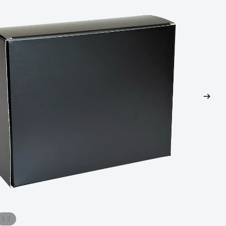
/
1
2