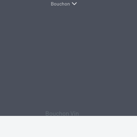
Bouchon
Bouchon Vin
Tête Bois
Tête