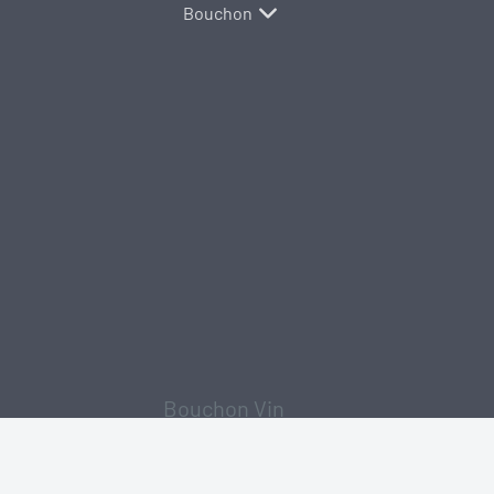
Bouchon
Bouchon Vin
Tête Bois
Tête