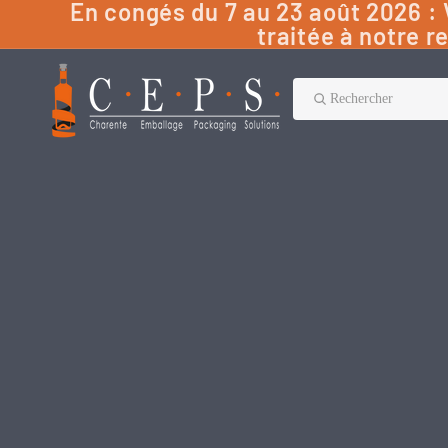
En congés du 7 au 23 août 2026 
traitée à notre r
Rechercher