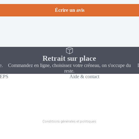
Écrire un avis
Retrait sur place
e.
Commandez en ligne, choisissez votre créneau, on s'occupe du
reste.
CEPS
Aide & contact
Politique de confidentialité
Coordonnées
Conditions générales de vente
Mentions légales
Conditions générales et politiques