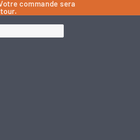
: Votre commande sera
etour.