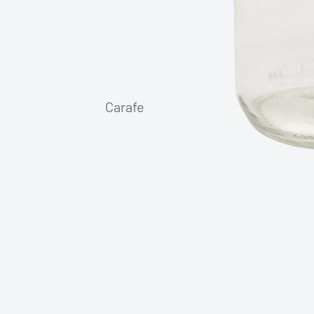
Carafe
Dame
Jeanne
Fantaisie
Mignonnette
Standard
Tonneau-Fut