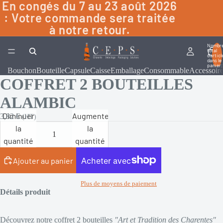
En congés du 7 au 23 août 2026
: Votre commande sera traitée
à notre retour.
Nombr
total
d’articl
dans le
panier:
Bouchon
Bouteille
Capsule
Caisse
Emballage
Consommable
Accessoir
COFFRET 2 BOUTEILLES
ALAMBIC
Diminuer
Augmenter
3,82 €
(HT)
la
la
quantité
quantité
Ajouter au panier
Plus de moyens de paiement
Détails produit
Découvrez notre coffret 2 bouteilles
"Art et Tradition des Charentes"