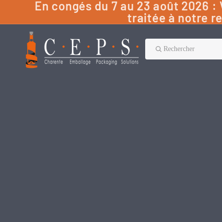
En congés du 7 au 23 août 2026 
traitée à notre r
Rechercher