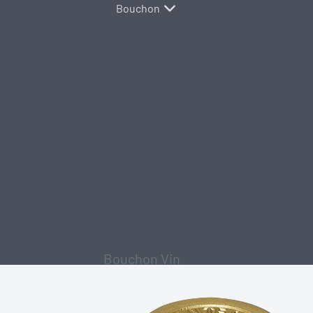
Bouchon
Bouchon Vin
Tête Bois
Tête