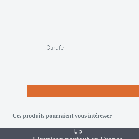
Carafe
Dame
Jeanne
Fantaisie
Mignonnette
Standard
Tonneau-Fut
Ces produits pourraient vous intéresser