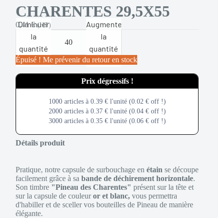
CHARENTES 29,5X55
Diminuer
Augmenter
0,41 €
(HT)
la
la
quantité
quantité
Épuisé ! Me prévenir du retour en stock
Get more, Pay less
1000 articles à 0.39 € l'unité (0.02 € off !)
2000 articles à 0.37 € l'unité (0.04 € off !)
3000 articles à 0.35 € l'unité (0.06 € off !)
Détails produit
Pratique, notre capsule de surbouchage en
étain
se découpe
facilement grâce à sa
bande de déchirement horizontale
.
Son timbre
"Pineau des Charentes"
présent sur la tête et
sur la capsule de couleur
or et blanc,
vous permettra
d'habiller et de sceller vos bouteilles de Pineau de manière
élégante.