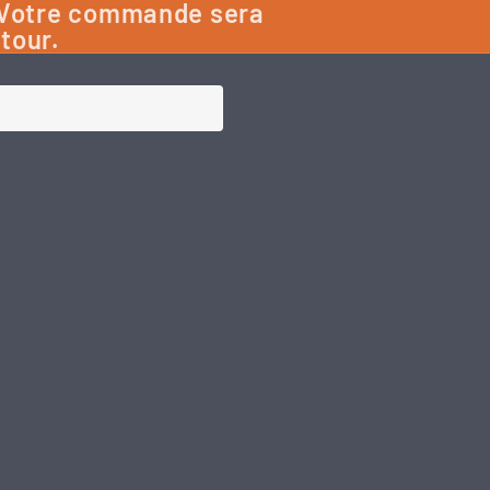
: Votre commande sera
etour.