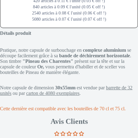
420 articles à 0.11 € l'unité (0.03 € off !)
840 articles à 0.09 € l'unité (0.05 € off !)
2540 articles à 0.08 € l'unité (0.06 € off !)
5080 articles à 0.07 € l'unité (0.07 € off !)
Détails produit
Pratique, notre capsule de surbouchage en
complexe aluminium
se
découpe facilement grâce à sa
bande de déchirement horizontale
.
Son timbre
"Pineau des Charentes"
présent sur la tête et sur la
capsule de couleur
Or,
vous permettra d'habiller et de sceller vos
bouteilles de Pineau de manière élégante.
Notre capsule de dimension
30x55mm
est vendue par
barrette de 32
unités
ou par
carton de 4080 exemplaires
.
Cette dernière est compatible avec les bouteilles de 70 cl et 75 cl.
Avis Clients