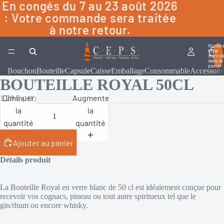
En congés du 7 au 23 août 2026
: Votre commande sera traitée
à notre retour.
Nombr
total
d’articl
dans le
panier:
Bouchon
Bouteille
Capsule
Caisse
Emballage
Consommable
Accessoir
BOUTEILLE ROYAL 50CL
Diminuer
Augmenter
1,29 €
(HT)
la
la
quantité
quantité
Ajouter au panier
Détails produit
La Bouteille Royal en verre blanc de 50 cl est idéalement conçue pour
recevoir vos cognacs, pineau ou tout autre spiritueux tel que le
gin/rhum ou encore whisky.