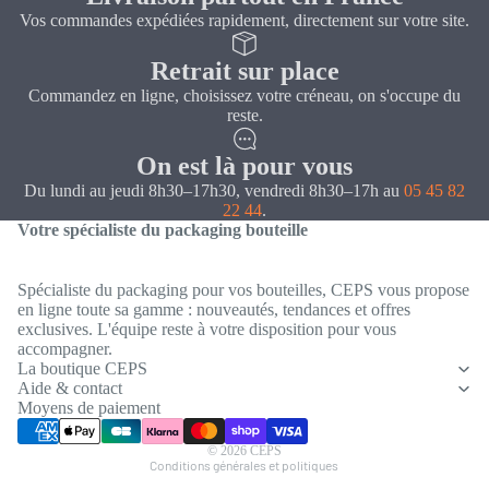
Vos commandes expédiées rapidement, directement sur votre site.
Retrait sur place
Commandez en ligne, choisissez votre créneau, on s'occupe du
reste.
On est là pour vous
Du lundi au jeudi 8h30–17h30, vendredi 8h30–17h au
05 45 82
22 44
.
Votre spécialiste du packaging bouteille
Spécialiste du packaging pour vos bouteilles, CEPS vous propose
en ligne toute sa gamme : nouveautés, tendances et offres
exclusives. L'équipe reste à votre disposition pour vous
Politique de confidentialité
accompagner.
Coordonnées
La boutique CEPS
Aide & contact
Conditions générales de vente
Moyens de paiement
Mentions légales
© 2026
CEPS
Conditions générales et politiques