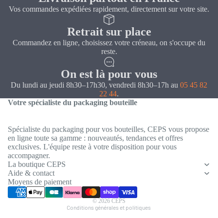
Vos commandes expédiées rapidement, directement sur votre site.
Retrait sur place
Commandez en ligne, choisissez votre créneau, on s'occupe du
reste.
On est là pour vous
Du lundi au jeudi 8h30–17h30, vendredi 8h30–17h au
05 45 82
22 44
.
Votre spécialiste du packaging bouteille
Spécialiste du packaging pour vos bouteilles, CEPS vous propose
en ligne toute sa gamme : nouveautés, tendances et offres
exclusives. L'équipe reste à votre disposition pour vous
Politique de confidentialité
accompagner.
Coordonnées
La boutique CEPS
Aide & contact
Conditions générales de vente
Moyens de paiement
Mentions légales
© 2026
CEPS
Conditions générales et politiques