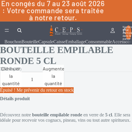
En congés du 7 au 23 août 2026
: Votre commande sera traitée
à notre retour.
Nombr
total
d’articl
dans le
panier:
Bouchon
Bouteille
Capsule
Caisse
Emballage
Consommable
Accessoir
BOUTEILLE EMPILABLE
RONDE 5 CL
Diminuer
Augmenter
1,52 €
(HT)
la
la
quantité
quantité
Épuisé ! Me prévenir du retour en stock
Détails produit
Découvrez notre
bouteille empilable ronde
en verre de
5
cl
. Elle sera
idéale pour recevoir vos cognacs, pineau, vins ou tout autre spiritueux.