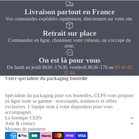
Livraison partout en France
Vos commandes expédiées rapidement, directement sur votre site.
Retrait sur place
Commandez en ligne, choisissez votre créneau, on s'occupe du
reste.
On est là pour vous
Du lundi au jeudi 8h30–17h30, vendredi 8h30–17h au
05 45 82
22 44
.
Votre spécialiste du packaging bouteille
Spécialiste du packaging pour vos bouteilles, CEPS vous propose
en ligne toute sa gamme : nouveautés, tendances et offres
exclusives. L'équipe reste à votre disposition pour vous
Politique de confidentialité
accompagner.
Coordonnées
La boutique CEPS
Aide & contact
Conditions générales de vente
Moyens de paiement
Mentions légales