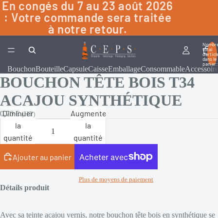
En congés du 7 au 23 août 2026
: Votre commande sera traitée
à notre retour.
Nombr
total
d’articl
dans le
panier:
Bouchon
Bouteille
Capsule
Caisse
Emballage
Consommable
Accessoir
BOUCHON TÊTE BOIS T34
ACAJOU SYNTHÉTIQUE
Diminuer
Augmenter
0,70 €
(HT)
la
la
quantité
quantité
Ajouter au panier
Plus de moyens de paiement
Détails produit
Avec sa teinte acajou vernis, notre bouchon tête bois en synthétique se