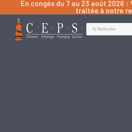
En congés du 7 au 23 août 2026 
traitée à notre r
Rechercher