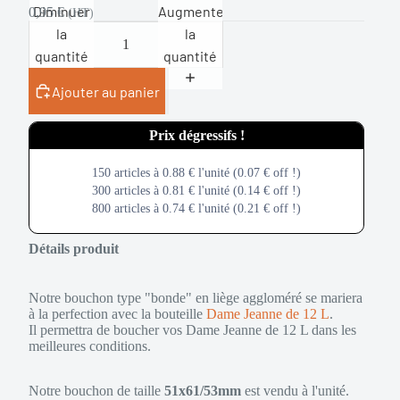
Diminuer
Augmenter
0,95 €
(HT)
la
la
quantité
quantité
Ajouter au panier
Get more, Pay less
150 articles à 0.88 € l'unité (0.07 € off !)
300 articles à 0.81 € l'unité (0.14 € off !)
800 articles à 0.74 € l'unité (0.21 € off !)
Détails produit
Notre bouchon type "bonde" en liège aggloméré se mariera
à la perfection avec la
bouteille
Dame Jeanne de 12 L
.
Il permettra de boucher vos Dame Jeanne de 12 L dans les
meilleures conditions.
Notre bouchon de taille
51x61/53mm
est vendu à l'unité.