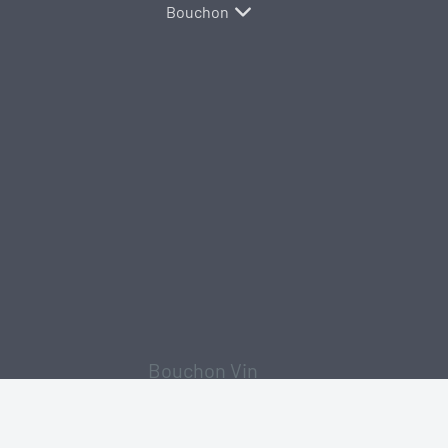
Bouchon
Bouchon Vin
Tête Bois
Tête