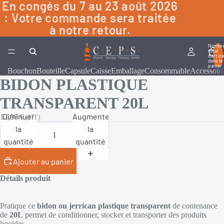
En congés du 7 au 23 août 2026
: Votre commande sera traitée
à notre retour.
Nombr
total
d’articl
dans le
panier:
Bouchon
Bouteille
Capsule
Caisse
Emballage
Consommable
Accessoir
BIDON PLASTIQUE
TRANSPARENT 20L
Diminuer
Augmenter
12,98 €
(HT)
la
la
quantité
quantité
Ajouter au panier
Détails produit
Pratique ce
bidon ou jerrican plastique transparent
de contenance
de
20L
permet de conditionner, stocker et transporter des produits
liquides.