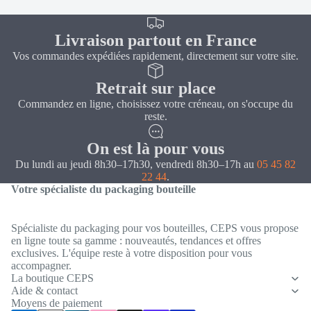
Livraison partout en France
Vos commandes expédiées rapidement, directement sur votre site.
Retrait sur place
Commandez en ligne, choisissez votre créneau, on s'occupe du
reste.
On est là pour vous
Du lundi au jeudi 8h30–17h30, vendredi 8h30–17h au
05 45 82
22 44
.
Votre spécialiste du packaging bouteille
Spécialiste du packaging pour vos bouteilles, CEPS vous propose
en ligne toute sa gamme : nouveautés, tendances et offres
exclusives. L'équipe reste à votre disposition pour vous
Politique de confidentialité
accompagner.
Coordonnées
La boutique CEPS
Aide & contact
Conditions générales de vente
Moyens de paiement