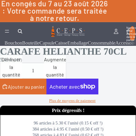
En congés du 7 au 23 août 2026
: Votre commande sera traitée
à notre retour.
Nombr
total
d’articl
dans le
panier:
Bouchon
Bouteille
Capsule
Caisse
Emballage
Consommable
Accessoir
CARAFE HELIANTHE 70CL
Diminuer
Augmenter
5,45 €
(HT)
la
la
quantité
quantité
Ajouter au panier
Plus de moyens de paiement
PRIX DEGRESSIFS !
96 articles à 5.30 € l'unité (0.15 € off !)
384 articles à 4.95 € l'unité (0.50 € off !)
768 articles à 4.83 € l'unité (0.62 € off !)